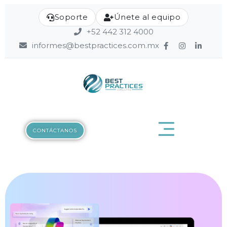
Soporte
Únete al equipo
+52 442 312 4000
informes@bestpractices.com.mx
CONTÁCTANOS