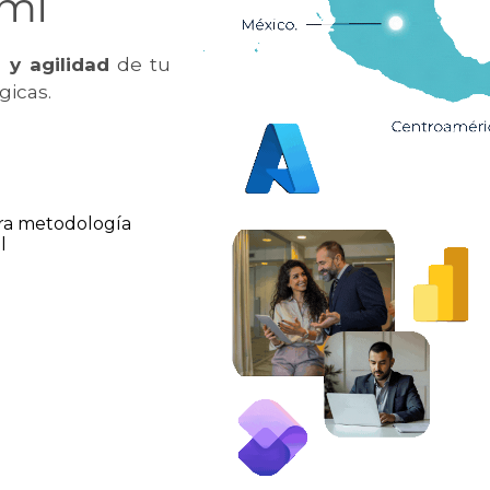
ami
 y agilidad
de tu
gicas.
tra metodología
l