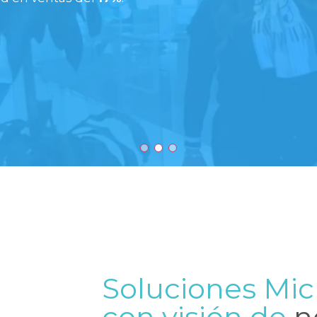
Soluciones Mic
con visión de
n