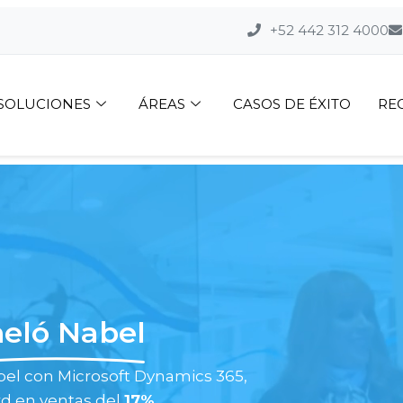
+52 442 312 4000
SOLUCIONES
ÁREAS
CASOS DE ÉXITO
RE
eló Nabel
el con Microsoft Dynamics 365,
rd en ventas del
17%
.