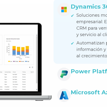
Dynamics 3
Nombre
Ap
Soluciones mo
empresarial: E
CRM para ven
y servicio al cl
Correo empresarial
Automatizan p
información y
al crecimiento
Teléfono
Diseñadas par
Power Plat
fiscales, inte
sin desarrollo
Cargo
Microsoft A
Nombre de Empresa