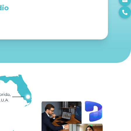
dio
 Condiciones y la Política
r