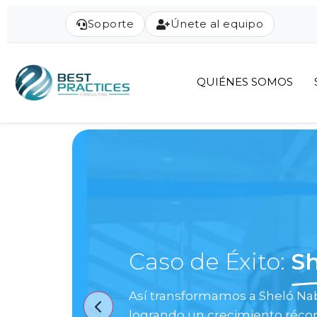
Soporte
Únete al equipo
QUIÉNES SOMOS
Caso de Éxito:
Sh
Así transformamos a Sheló Nab
logrando un crecimiento réco