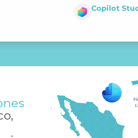
Copilot Stu
¿En qué podemos apoyarte?
Comentarios
He leído y acepto los
Términos y
de Privacidad
ones
co,
Envia