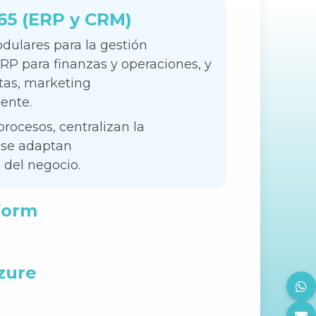
65 (ERP y CRM)
ellido
dulares para la gestión
RP para finanzas y operaciones, y
tas, marketing
iente.
rocesos, centralizan la
 se adaptan
 del negocio.
a cumplir con normativas
form
grarse fácilmente y escalar
s complejos.
zure