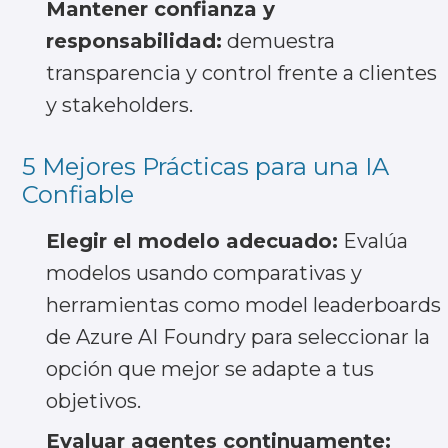
Apellido
Mantener confianza y
responsabilidad:
demuestra
transparencia y control frente a clientes
y stakeholders.
Correo empresarial
5 Mejores Prácticas para una IA
Confiable
Teléfono
Elegir el modelo adecuado:
Evalúa
modelos usando comparativas y
herramientas como model leaderboards
Cargo
de Azure AI Foundry para seleccionar la
opción que mejor se adapte a tus
objetivos.
Nombre de Empresa
Evaluar agentes continuamente: