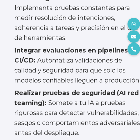
Implementa pruebas constantes para
medir resolución de intenciones,
¿En qué podemos apoyarte?
adherencia a tareas y precisión en el uso
de herramientas.
Comentarios
Integrar evaluaciones en pipelines
CI/CD:
Automatiza validaciones de
calidad y seguridad para que solo los
modelos confiables lleguen a producción
Realizar pruebas de seguridad (AI red
He leído y acepto los
Términos y
Condiciones y la Política de
teaming):
Somete a tu IA a pruebas
Privacidad
rigurosas para detectar vulnerabilidades,
sesgos o comportamientos adversariales
antes del despliegue.