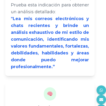
Prueba esta indicación para obtener
un análisis detallado:
"Lea mis correos electrónicos y
Teléfono
chats recientes y brinde un
análisis exhaustivo de mi estilo de
comunicación, identificando mis
Cargo
valores fundamentales, fortalezas,
debilidades, habilidades y áreas
donde puedo mejorar
Nombre de Empresa
profesionalmente.”
¿En qué podemos apoyarte?
Comentarios