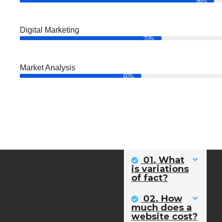
96%
Digital Marketing
70%
Market Analysis
60%
01. What
is variations
of fact?
02. How
much does a
website cost?
Contáctanos