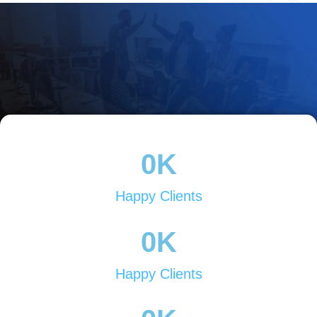
Nombre de Empresa
¿En qué podemos apoyarte?
0
K
Comentarios
Happy Clients
0
K
He leído y acepto los
Términos y
Happy Clients
Condiciones y la Política de Privacidad