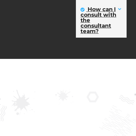
How can I
consult with
the
Nombre
consultant
team?
Apellido
Correo empresarial
Teléfono
Cargo