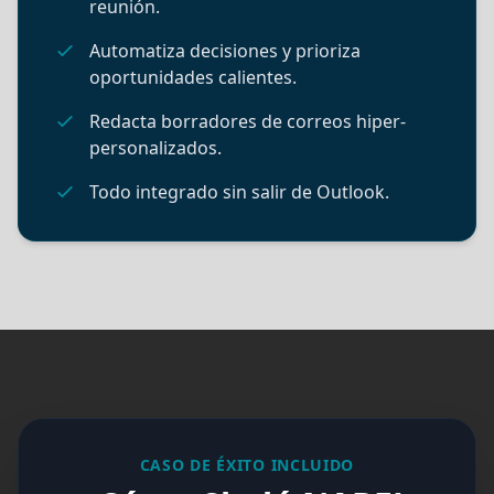
reunión.
Automatiza decisiones y prioriza
He leído y acepto los
Términos y
oportunidades calientes.
Condiciones y la Política de Privacidad
Redacta borradores de correos hiper-
personalizados.
Todo integrado sin salir de Outlook.
Enviar
CASO DE ÉXITO INCLUIDO