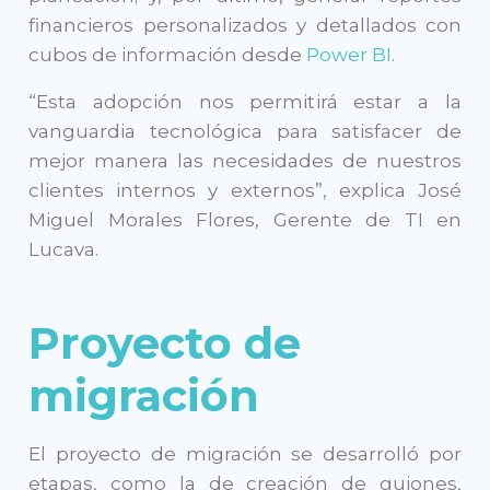
financieros personalizados y detallados con
cubos de información desde
Power BI
.
Contáctanos
“Esta adopción nos permitirá estar a la
vanguardia tecnológica para satisfacer de
mejor manera las necesidades de nuestros
clientes internos y externos”, explica José
Nombre
Miguel Morales Flores, Gerente de TI en
Lucava.
Apellido
Proyecto de
migración
Correo empresarial
El proyecto de migración se desarrolló por
etapas, como la de creación de guiones,
Teléfono