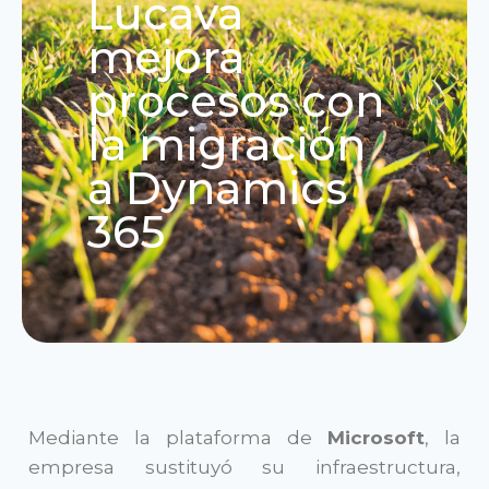
Lucava
mejora
procesos con
la migración
a Dynamics
365
Mediante la plataforma de
Microsoft
, la
empresa sustituyó su infraestructura,