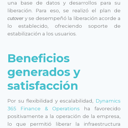
una base de datos y desarrollos para su
He leído y acepto los
Términos y
liberación. Para eso, se realizó el plan de
Condiciones y la Política de Privacidad
y se desempeñó la liberación acorde a
cutover
lo establecido, ofreciendo soporte de
estabilización a los usuarios.
Beneficios
Enviar
generados y
satisfacción
Por su flexibilidad y escalabilidad,
Dynamics
365 Finance & Operations
ha favorecido
positivamente a la operación de la empresa,
lo que permitió liberar la infraestructura